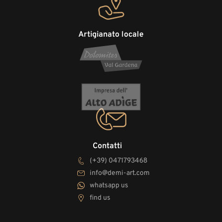
Artigianato locale
Contatti
(+39) 0471793468
info@demi-art.com
whatsapp us
find us