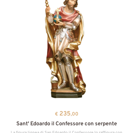
235
€
,00
Sant' Edoardo il Confessore con serpente
La figura lignea di San Edoardo il Confessore lo raffigura con