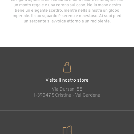
un manto regale e una corona sul capo. Nella mano destra
tiene un elegante scettro, mentre nella sinistra un globo
imperiale. Il suo sguardo è sereno e maestoso. Ai suoi piedi
un serpente si avvolge attorno a un recipiente.
Visita il nostro store
Via Dursan, 55
l-39047 S.Cristina - Val Gardena