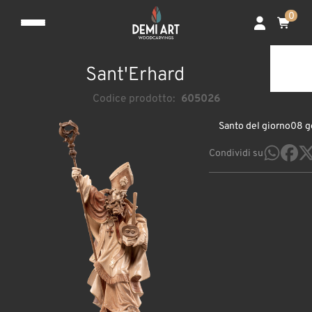
0
Sant'Erhard
Codice prodotto:
605026
Santo del giorno
08 g
Condividi su