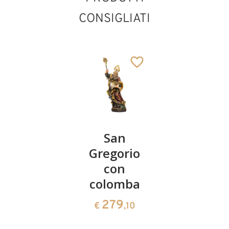
CONSIGLIATI
Liborio di
San
San
Le Mans
Gregorio
Benedett
con
con
66
€
,00
colomba
serpente
Sant'Erhard
Aggiunto al carrello
279
150
€
,10
€
,00