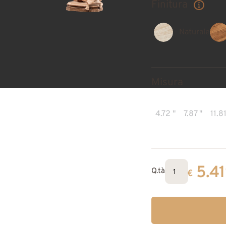
Finitura
Naturale
Misura
4.72 "
7.87 "
11.81
5.4
Q.tà
€