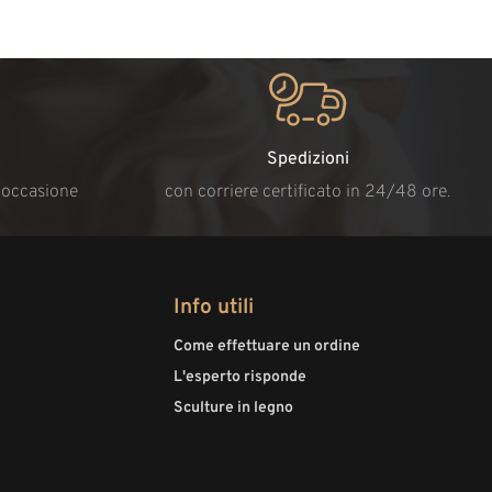
Spedizioni
i occasione
con corriere certificato in 24/48 ore.
Info utili
Come effettuare un ordine
L'esperto risponde
Sculture in legno