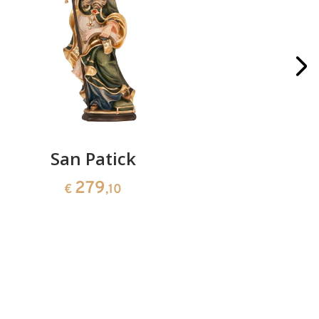
San Patick
San Gius
i
279
€
,10