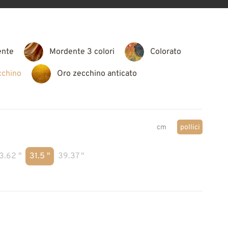
ente
Mordente 3 colori
Colorato
cchino
Oro zecchino anticato
cm
pollici
3.62 "
31.5 "
39.37 "