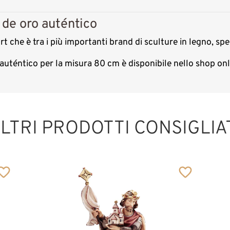
 de oro auténtico
t che è tra i più importanti brand di sculture in legno, spe
o auténtico per la misura 80 cm è disponibile nello shop o
Sant'Erhard
Aggiunto al carrello
LTRI PRODOTTI CONSIGLIA