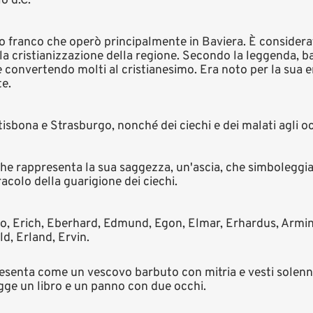
o d.C.
 franco che operò principalmente in Baviera. È considerato
la cristianizzazione della regione. Secondo la leggenda, b
 e convertendo molti al cristianesimo. Era noto per la sua 
e.
tisbona e Strasburgo, nonché dei ciechi e dei malati agli oc
 che rappresenta la sua saggezza, un'ascia, che simboleggia
acolo della guarigione dei ciechi.
o, Erich, Eberhard, Edmund, Egon, Elmar, Erhardus, Armin,
d, Erland, Ervin.
resenta come un vescovo barbuto con mitria e vesti solenn
egge un libro e un panno con due occhi.