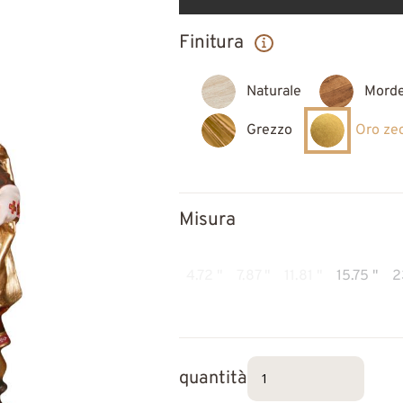
Finitura
Naturale
Mord
Grezzo
Oro ze
Misura
4.72 "
7.87 "
11.81 "
15.75 "
2
quantità