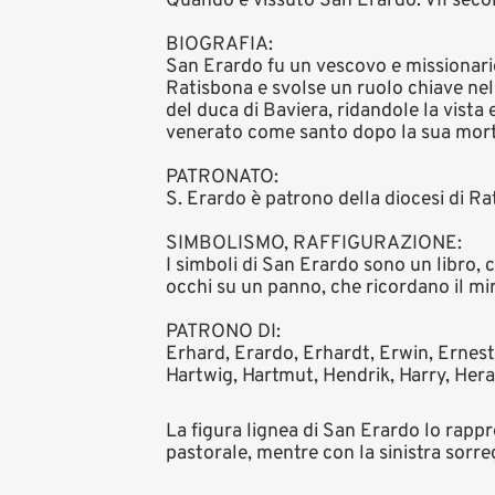
Quando è vissuto San Erardo: VII secol
BIOGRAFIA:
San Erardo fu un vescovo e missionario
Ratisbona e svolse un ruolo chiave nel
del duca di Baviera, ridandole la vista
venerato come santo dopo la sua mort
PATRONATO:
S. Erardo è patrono della diocesi di Ra
SIMBOLISMO, RAFFIGURAZIONE:
I simboli di San Erardo sono un libro,
occhi su un panno, che ricordano il mir
PATRONO DI:
Erhard, Erardo, Erhardt, Erwin, Ernest
Hartwig, Hartmut, Hendrik, Harry, Heral
La figura lignea di San Erardo lo rapp
pastorale, mentre con la sinistra sorr