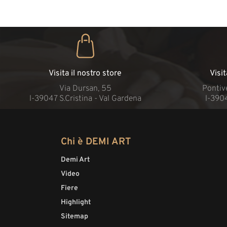
Visita il nostro store
Visi
Via Dursan, 55
Pontive
l-39047 S.Cristina - Val Gardena
l-390
Chi è DEMI ART
Demi Art
Video
Fiere
Highlight
Sitemap