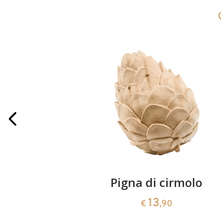
iegie
Pigna di cirmolo
13
€
,90