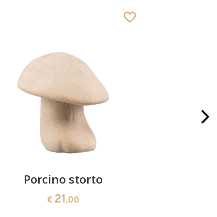
Porcino storto
Blocco p
21
€
,00