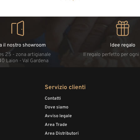
ta il nostro showroom
Idee regalo
s 25 - zona artigianale
Il regalo perfetto per ogn
40 Laion - Val Gardena
Servizio clienti
Contatti
Dove siamo
Avviso legale
Area Trade
Area Distributori