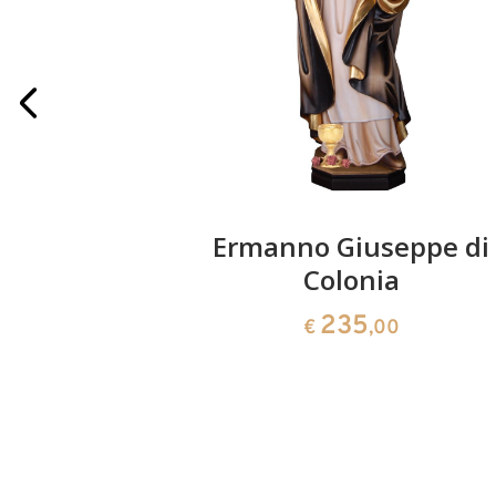
rtigiano
Ermanno Giuseppe di
ola
Colonia
235
0
€
,00