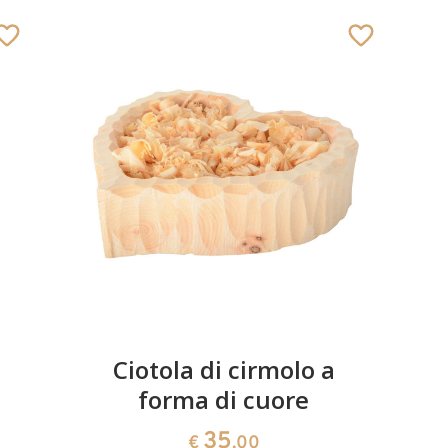
Ciotola di cirmolo a
forma di cuore
35
€
,00