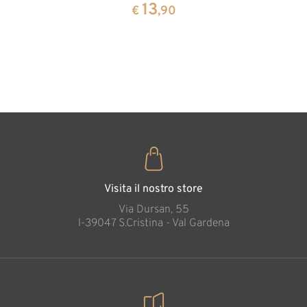
cirmolo a
13
13
€
,90
€
,90
forma di
cuore
35
€
,00
Visita il nostro store
Via Dursan, 55
l-39047 S.Cristina - Val Gardena