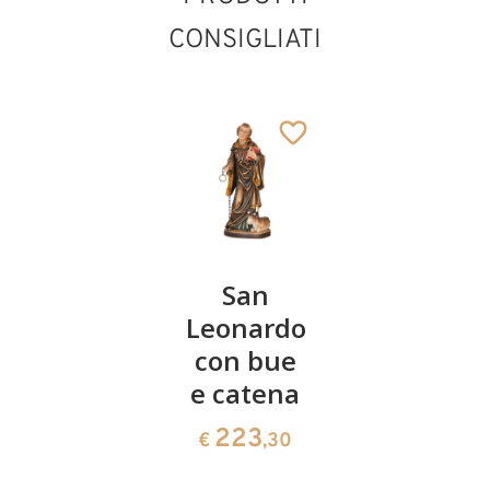
CONSIGLIATI
Sant'
San
Sant'
Eriberto
Leonardo
Amato
con bue
141
141
€
,00
€
,00
e catena
Sant'Erhard
Aggiunto al carrello
223
€
,30