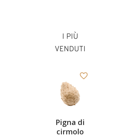
I PIÙ
VENDUTI
Coppia
Pigna di
Ciotola
ciliegie
cirmolo
di