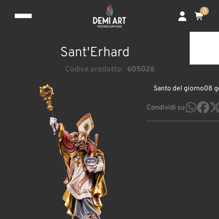
0
Sant'Erhard
Codice prodotto:
605026
Santo del giorno
08 g
Condividi su