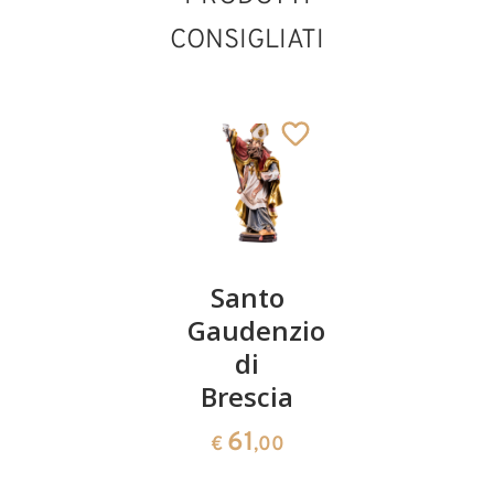
CONSIGLIATI
San
Santo
San
Dimitrio
Gaudenzio
Giudoco
il
di
141
Sant'Erhard
€
,00
Giovane
Brescia
Aggiunto al carrello
141
61
€
,00
€
,00