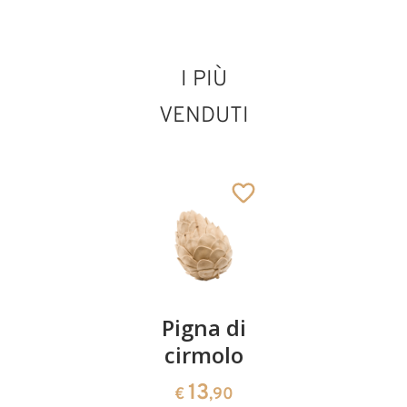
I PIÙ
VENDUTI
Coppia
Pigna di
Ciotola
ciliegie
cirmolo
di
cirmolo a
13
13
€
,90
€
,90