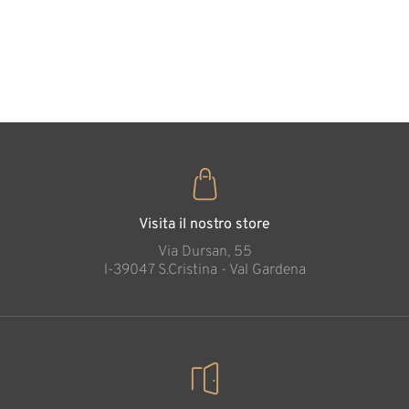
forma di
cuore
35
€
,00
Visita il nostro store
Via Dursan, 55
l-39047 S.Cristina - Val Gardena