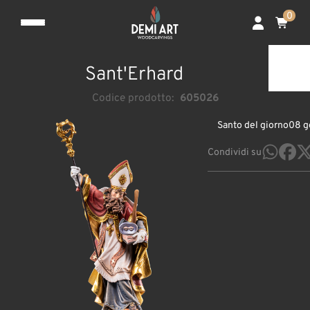
0
Sant'Erhard
Codice prodotto:
605026
Santo del giorno
08 g
Condividi su