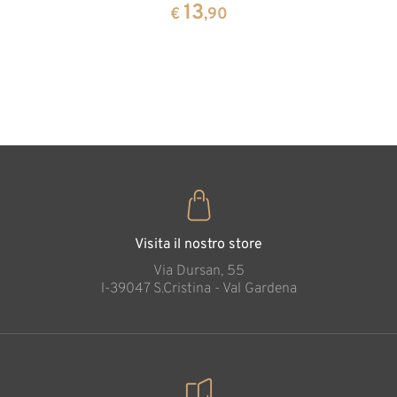
cirmolo a
13
13
€
,90
€
,90
forma di
cuore
35
€
,00
Visita il nostro store
Via Dursan, 55
l-39047 S.Cristina - Val Gardena