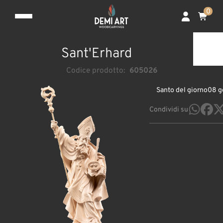
0
Sant'Erhard
Codice prodotto:
605026
Santo del giorno
08 g
Condividi su