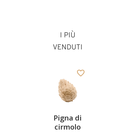
247
€
,00
I PIÙ
VENDUTI
Coppia
Pigna di
Ciotola
ciliegie
cirmolo
di