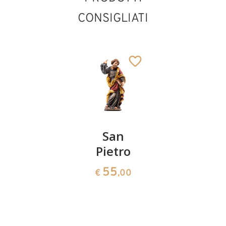
CONSIGLIATI
San
San
San
Bernardino
Pietro
Giuseppe
da Siena
55
3043
€
,00
€
,00
con
Sant'Erhard
Aggiunto al carrello
croce e
sole