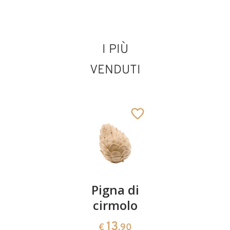
I PIÙ
Sant'Erhard
VENDUTI
Aggiunto al carrello
Coppia
Pigna di
Ciotola
ciliegie
cirmolo
di
cirmolo a
13
13
€
,90
€
,90