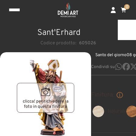
0
Sant'Erhard
Codice prodotto:
605026
Santo del giorno
08 g
Condividi su
Finitura
clicca! per richiedere la
foto in questa finitura
Naturale