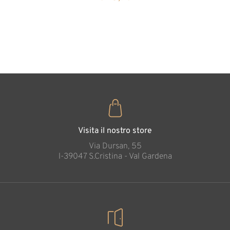
forma di
cuore
35
€
,00
Visita il nostro store
Via Dursan, 55
l-39047 S.Cristina - Val Gardena