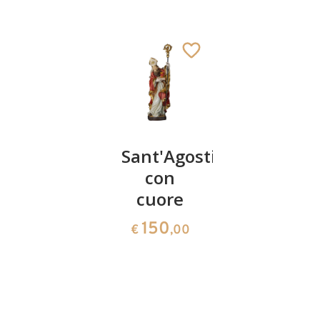
Sant'
Sant'Agostino
San
Arnoldo
con
Vincenzo
cuore
di
141
€
,00
Saragozz
150
€
,00
154
€
,00