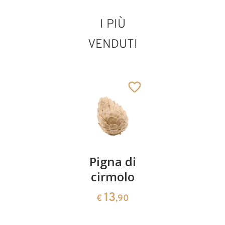
I PIÙ
VENDUTI
Sant' Arnold
Janssen
Aggiunto al carrello
Coppia
Pigna di
Ciotola
ciliegie
cirmolo
di
cirmolo a
13
13
€
,90
€
,90
forma di
cuore