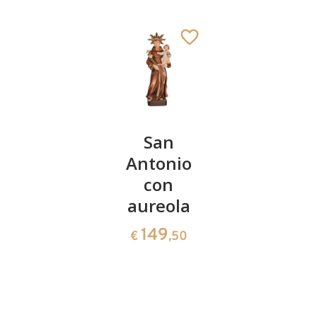
San
San
San
Goffredo
Antonio
Giorgio
di
con
in piedi
Amiens
aureola
288
€
,00
con cane
149
€
,50
66
€
,00