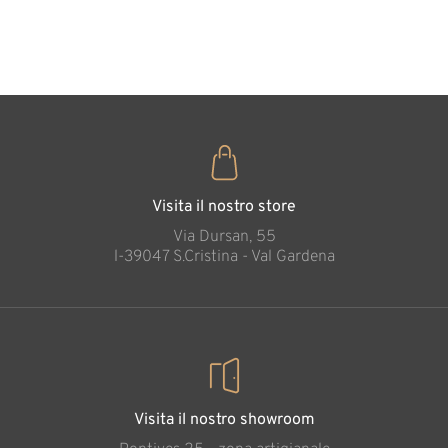
35
€
,00
Visita il nostro store
Via Dursan, 55
l-39047 S.Cristina - Val Gardena
Visita il nostro showroom