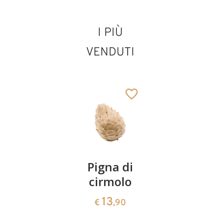
I PIÙ
Sant' Arnold
VENDUTI
Janssen
Aggiunto al carrello
Coppia
Pigna di
Ciotola
ciliegie
cirmolo
di
cirmolo a
13
13
€
,90
€
,90
forma di