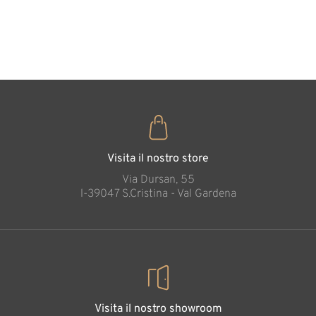
cuore
35
€
,00
Visita il nostro store
Via Dursan, 55
l-39047 S.Cristina - Val Gardena
Visita il nostro showroom