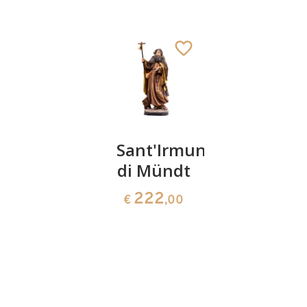
San
Sant'Irmund
San
Domiziano
di Mündt
Quirino
231
222
2028
€
,00
€
,00
€
,00