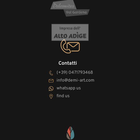
Contatti
(+39) 0471793468
info@demi-art.com
whatsapp us
find us