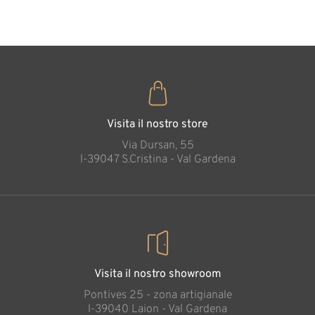
35
€
,00
Visita il nostro store
Via Dursan, 55
l-39047 S.Cristina - Val Gardena
Visita il nostro showroom
Pontives 25 - zona artigianale
l-39040 Laion - Val Gardena