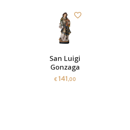
Sant'
San Luigi
San Elia
Alfonso
Gonzaga
con
con
angelo
141
€
,00
penna
150
€
,00
150
€
,00