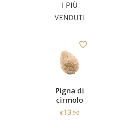
I PIÙ
VENDUTI
Sant' Arnold
Janssen
Aggiunto al carrello
Coppia
Pigna di
Ciotola
ciliegie
cirmolo
di
cirmolo a
13
13
€
,90
€
,90
forma di
cuore