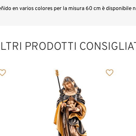
teñido en varios colores per la misura 60 cm è disponibile
LTRI PRODOTTI CONSIGLIA
Sant' Agnese di
Roma
Aggiunto al carrello