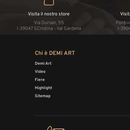
Visita il nostro store
Visi
Via Dursan, 55
Pontive
l-39047 S.Cristina - Val Gardena
l-390
Chi è DEMI ART
Demi Art
Video
Fiere
Highlight
Sitemap