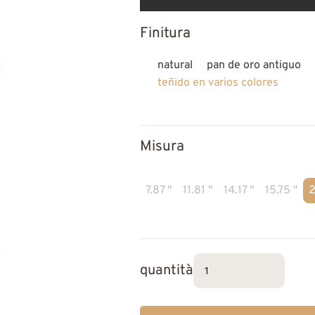
Finitura
natural
pan de oro antiguo
teñido en varios colores
Misura
7.87 "
11.81 "
14.17 "
15.75 "
2
quantità