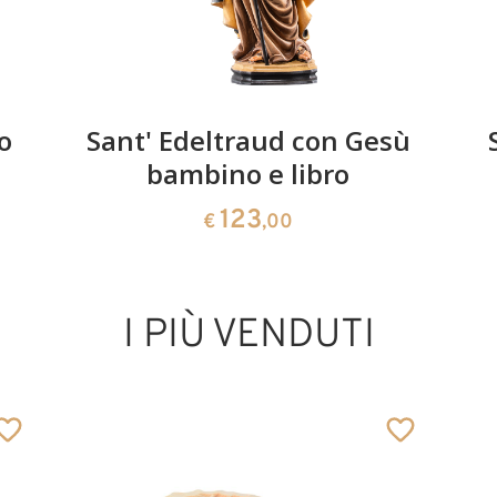
o
Sant' Edeltraud con Gesù
bambino e libro
123
€
,00
I PIÙ VENDUTI