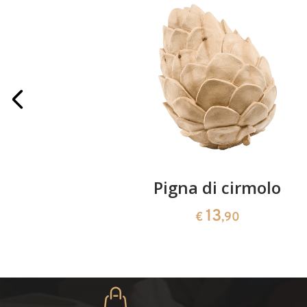
iegie
Pigna di cirmolo
13
€
,90