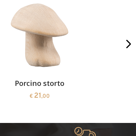
Porcino storto
Blocco p
21
€
,00