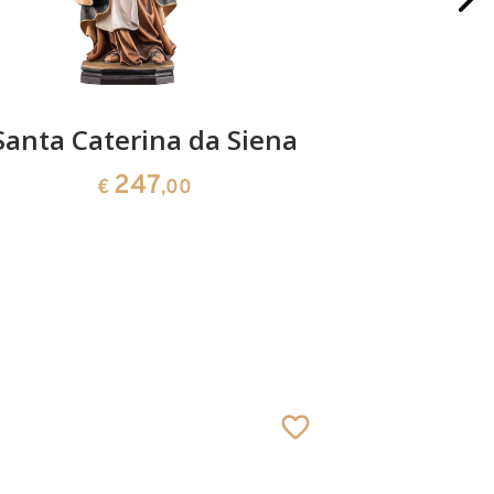
Santa Caterina da Siena
Sant
247
€
,00