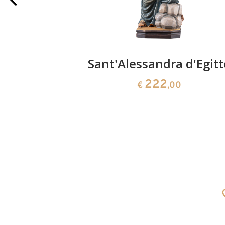
aud con
Sant'Alessandra d'Egitt
iesa
222
€
,00
0