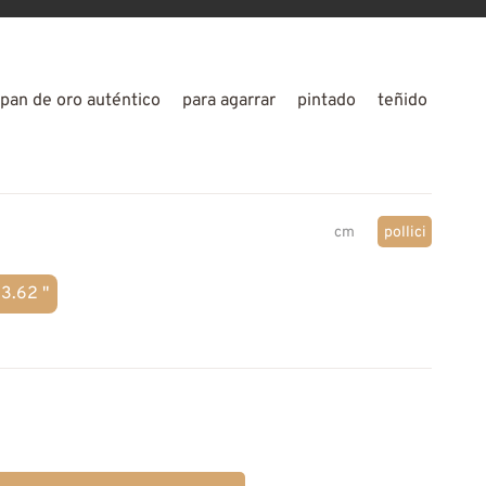
pan de oro auténtico
para agarrar
pintado
teñido
cm
pollici
3.62 "