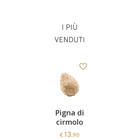
I PIÙ
VENDUTI
Coppia
Pigna di
Ciotola
ciliegie
cirmolo
di
cirmolo a
13
13
€
,90
€
,90