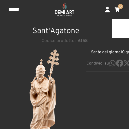
0
Sant'Agatone
Codice prodotto:
6158
Santo del giorno
10 g
Condividi su