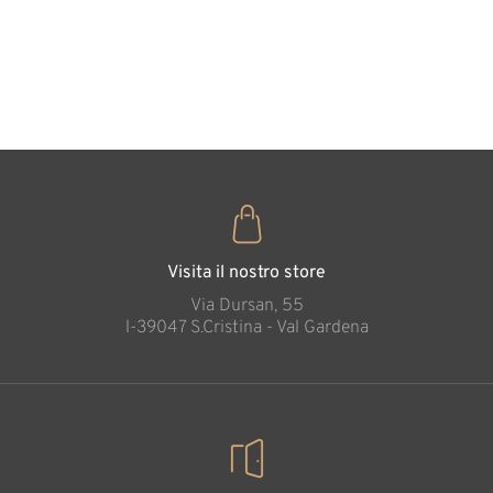
forma di
cuore
35
€
,00
Visita il nostro store
Via Dursan, 55
l-39047 S.Cristina - Val Gardena