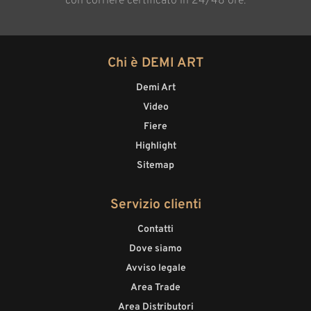
con corriere certificato in 24/48 ore.
Chi è DEMI ART
Demi Art
Video
Fiere
Highlight
Sitemap
Servizio clienti
Contatti
Dove siamo
Avviso legale
Area Trade
Area Distributori