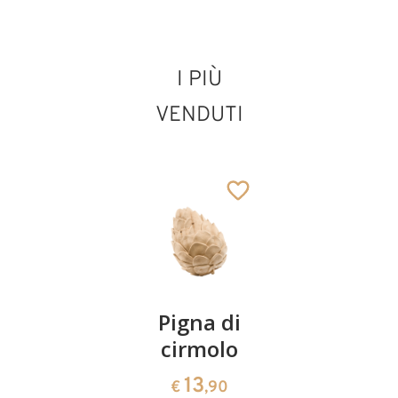
I PIÙ
VENDUTI
Coppia
Pigna di
Ciotola
ciliegie
cirmolo
di
cirmolo a
13
13
€
,90
€
,90