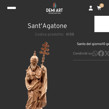
0
Sant'Agatone
Codice prodotto:
6158
Santo del giorno
10 g
Condividi su