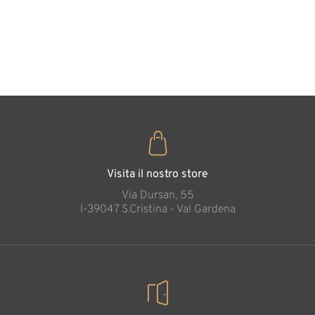
forma di
cuore
35
€
,00
Visita il nostro store
Via Dursan, 55
l-39047 S.Cristina - Val Gardena