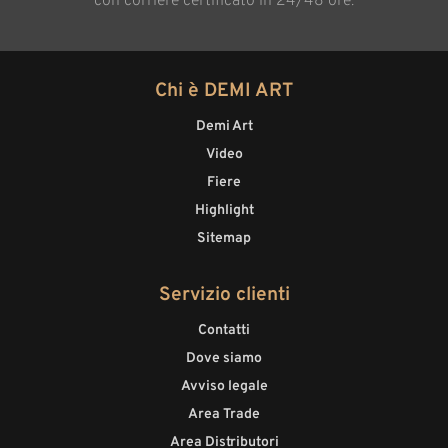
con corriere certificato in 24/48 ore.
Chi è DEMI ART
Demi Art
Video
Fiere
Highlight
Sitemap
Servizio clienti
Contatti
Dove siamo
Avviso legale
Area Trade
Area Distributori