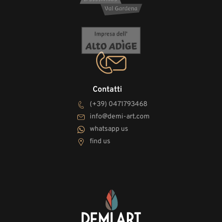
Contatti
(+39) 0471793468
info@demi-art.com
whatsapp us
find us