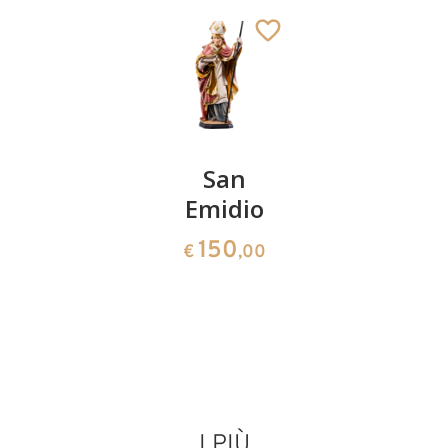
San
San
Santo
Martino
Emidio
Ildefons
in piedi
di Toledo
150
€
,00
163
61
€
,00
€
,00
I PIÙ