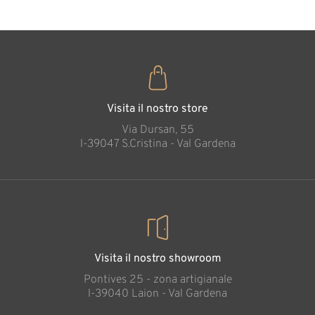
Visita il nostro store
Via Dursan, 55
l-39047 S.Cristina - Val Gardena
Visita il nostro showroom
Pontives 25 - zona artigianale
l-39040 Laion - Val Gardena