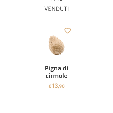
VENDUTI
Sant' Adriano
Aggiunto al carrello
Coppia
Pigna di
Ciotola
ciliegie
cirmolo
di
cirmolo a
13
13
€
,90
€
,90
forma di
cuore
35
€
,00