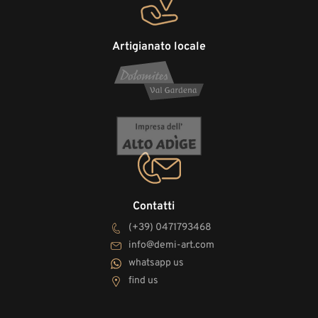
Artigianato locale
Contatti
(+39) 0471793468
info@demi-art.com
whatsapp us
find us