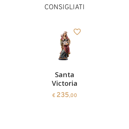
CONSIGLIATI
Santa
Santa
Sant'
Tatiana
Victoria
Anna
con
con
235
€
,00
leone
Madonn
e Gesù
242
€
,00
bambino