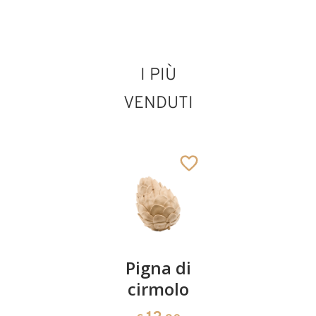
156
€
,00
I PIÙ
Santa Taziana di
Roma
VENDUTI
Aggiunto al carrello
Coppia
Pigna di
Ciotola
ciliegie
cirmolo
di
cirmolo a