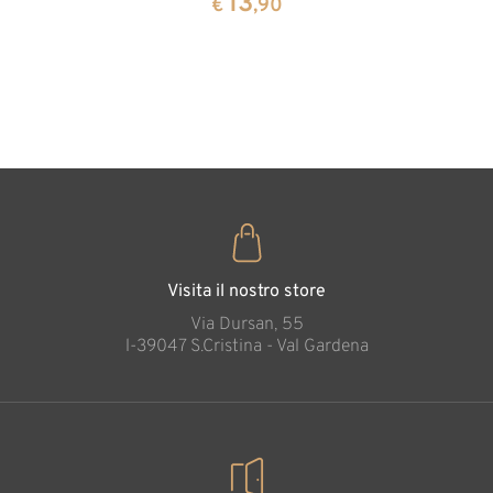
13
13
€
,90
€
,90
forma di
cuore
35
€
,00
Visita il nostro store
Via Dursan, 55
l-39047 S.Cristina - Val Gardena