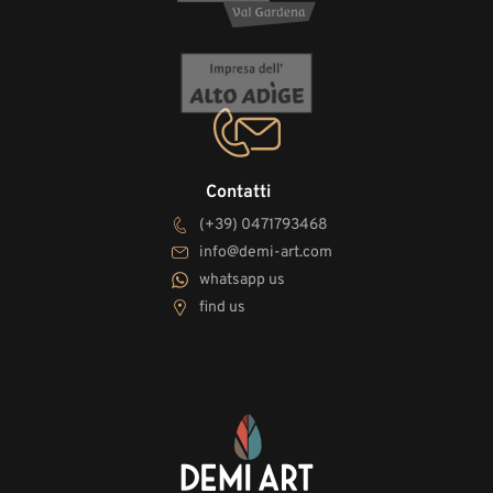
Contatti
(+39) 0471793468
info@demi-art.com
whatsapp us
find us