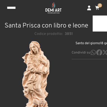
0
Santa Prisca con libro e leone
Codice prodotto:
3851
Santo del giorno
18 g
Condividi su