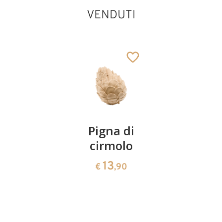
VENDUTI
Coppia
Pigna di
Ciotola
ciliegie
cirmolo
di
cirmolo a
13
13
€
,90
€
,90
forma di
cuore
35
€
,00