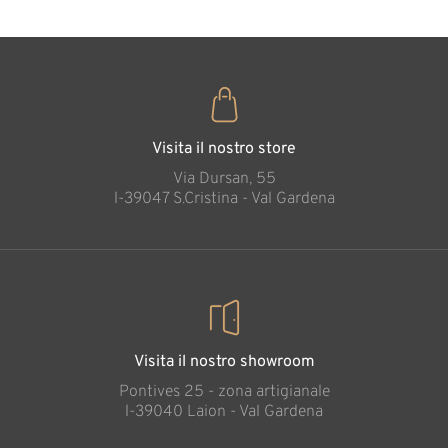
Visita il nostro store
Via Dursan, 55
l-39047 S.Cristina - Val Gardena
Visita il nostro showroom
Pontives 25 - zona artigianale
l-39040 Laion - Val Gardena