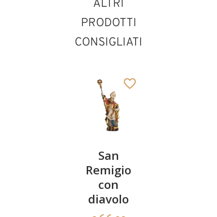
ALTRI
PRODOTTI
CONSIGLIATI
San
San
San
Domenico
Remigio
Dionigi
con cane
con
con testa
diavolo
tagliata
185
€
,00