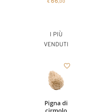
66
150
€
,00
€
,00
San Teodosio il
I PIÙ
Cenobiarca
VENDUTI
Aggiunto al carrello
Coppia
Pigna di
Ciotola
ciliegie
cirmolo
di