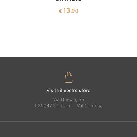
cirmolo a
13
13
€
,90
€
,90
forma di
cuore
35
€
,00
Visita il nostro store
Via Dursan, 55
l-39047 S.Cristina - Val Gardena