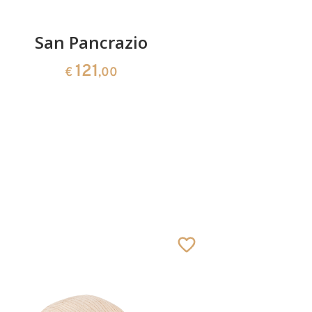
San Pancrazio
Giud
121
€
,00