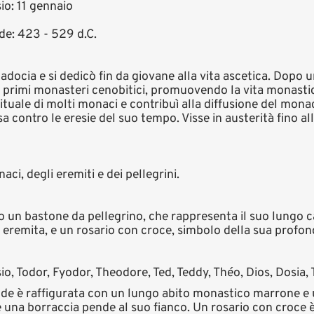
io: 11 gennaio
de: 423 - 529 d.C.
ocia e si dedicò fin da giovane alla vita ascetica. Dopo un
ei primi monasteri cenobitici, promuovendo la vita monasti
tuale di molti monaci e contribuì alla diffusione del mon
a contro le eresie del suo tempo. Visse in austerità fino a
ci, degli eremiti e dei pellegrini.
no un bastone da pellegrino, che rappresenta il suo lungo
da eremita, e un rosario con croce, simbolo della sua profo
o, Todor, Fyodor, Theodore, Ted, Teddy, Théo, Dios, Dosia, 
ande è raffigurata con un lungo abito monastico marrone e
 una borraccia pende al suo fianco. Un rosario con croce è 