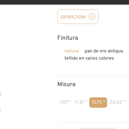
ISPIRAZIONI
Finitura
natural
pan de oro antiguo
teñido en varios colores
Misura
7.87 "
11.81 "
15.75 "
23.62 "