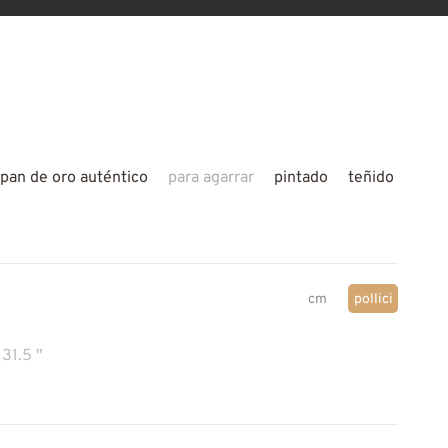
pan de oro auténtico
para agarrar
pintado
teñido
cm
pollici
31.5 "