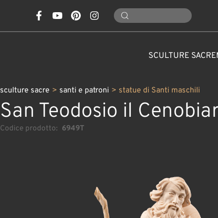
SCULTURE SACRE
sculture sacre
>
santi e patroni
>
statue di Santi maschili
San Teodosio il Cenobia
Codice prodotto:
6949T
PER OCCASIONI
SCULTURE IN LEGNO
PIGNE, FUNGHI, FIORI
PRESEPI CLASSICI
SANTI E PATRONI
PARTICOLARI
ANIMALI
PERSONALIZZATE
DECORAZIONI NATA
PRESEPI MODER
CARAFFE
NATURA
ANGELI
ATTRE