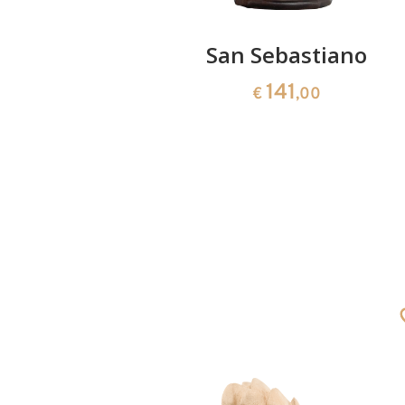
iano
San Sebastiano
141
€
,00