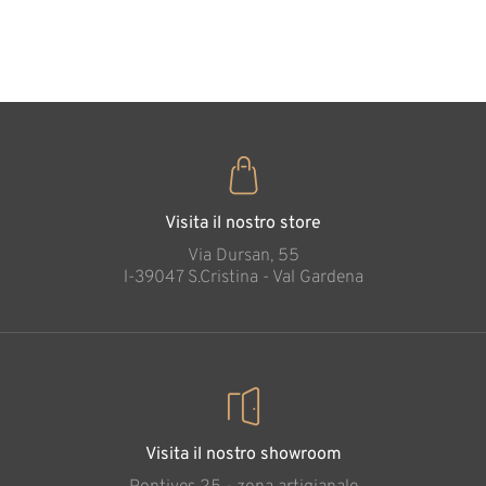
35
€
,00
Visita il nostro store
Via Dursan, 55
l-39047 S.Cristina - Val Gardena
Visita il nostro showroom