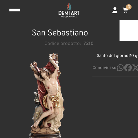
0
San Sebastiano
Codice prodotto:
7210
Santo del giorno
20 g
Condividi su