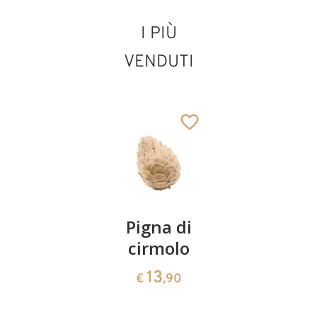
I PIÙ
VENDUTI
Coppia
Pigna di
Ciotola
ciliegie
cirmolo
di
cirmolo a
13
13
€
,90
€
,90
forma di
cuore