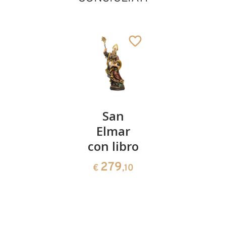
San
San
Sant'
Bononio
Elmar
Alnoto
con libro
da Stowe
141
€
,00
San Sebastiano
279
141
€
,10
€
,00
Aggiunto al carrello