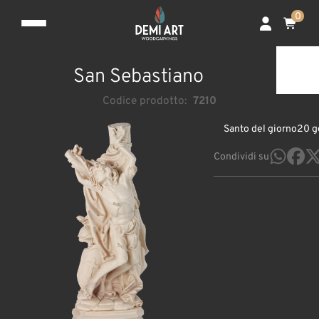
0
San Sebastiano
Codice prodotto:
7210
Santo del giorno
20 g
Condividi su