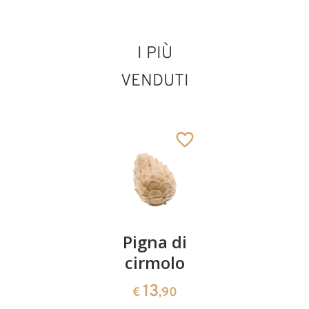
I PIÙ
VENDUTI
Coppia
Pigna di
Ciotola
ciliegie
cirmolo
di
cirmolo a
13
13
€
,90
€
,90
forma di