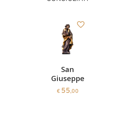
San
San
San
Giorgio a
Giuseppe
Guglielm
cavallo
il grande
55
€
,00
di
382
€
,70
San Sebastiano
Malavall
Aggiunto al carrello
161
€
,50