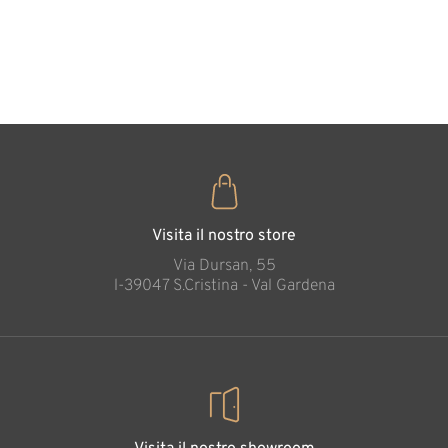
cuore
35
€
,00
Visita il nostro store
Via Dursan, 55
l-39047 S.Cristina - Val Gardena