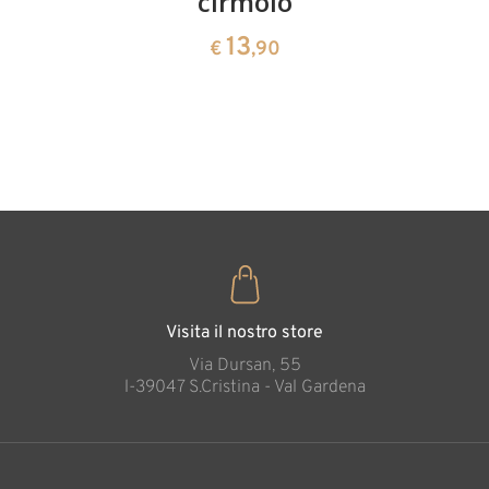
ciliegie
cirmolo
di
cirmolo a
13
13
€
,90
€
,90
forma di
cuore
35
€
,00
Visita il nostro store
Via Dursan, 55
l-39047 S.Cristina - Val Gardena