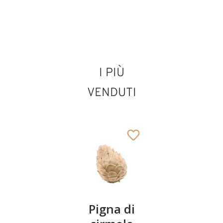
San Romedio con
I PIÙ
orso
Aggiunto al carrello
VENDUTI
Coppia
Pigna di
Ciotola