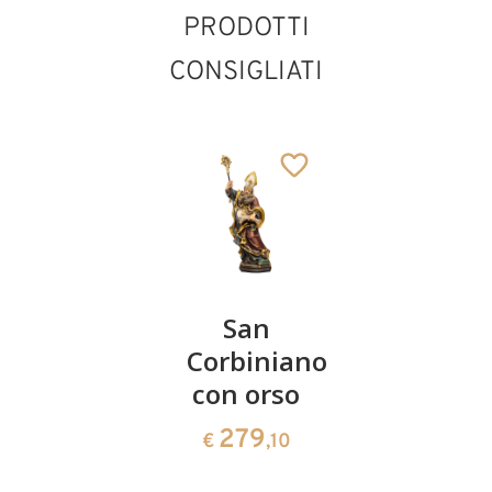
PRODOTTI
CONSIGLIATI
Sant'Elmar
San
San
con libro
Corbiniano
Leopoldo
con orso
61
141
€
,00
€
,00
279
€
,10