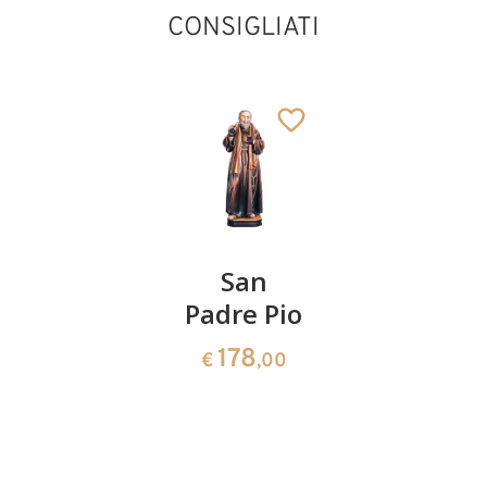
CONSIGLIATI
S. Carlo
San
San
Acutis
Padre Pio
Dimitrio
il
222
178
€
,00
€
,00
Giovane
141
€
,00