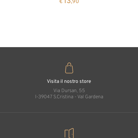
13
13
€
,90
€
,90
forma di
cuore
35
€
,00
Visita il nostro store
Via Dursan, 55
l-39047 S.Cristina - Val Gardena