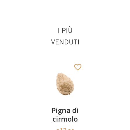
I PIÙ
San Raimondo
Peñafort
VENDUTI
Aggiunto al carrello
Coppia
Pigna di
Ciotola
ciliegie
cirmolo
di
cirmolo a