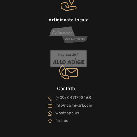
Artigianato locale
Contatti
(+39) 0471793468
info@demi-art.com
whatsapp us
find us