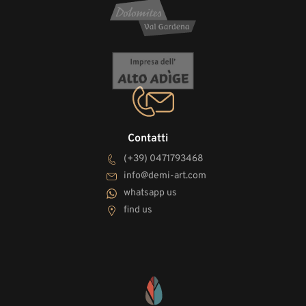
Contatti
(+39) 0471793468
info@demi-art.com
whatsapp us
find us