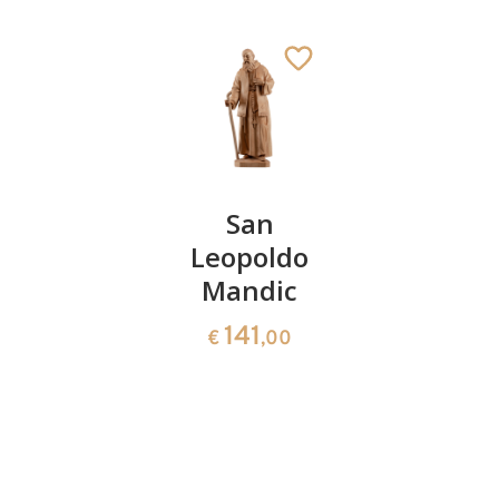
S.
San
Sant'Ago
Galdino
Leopoldo
d'Ippona
della
Mandic
66
€
,00
Sala
141
€
,00
61
€
,00