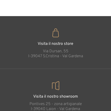
35
€
,00
Visita il nostro store
Via Dursan, 55
l-39047 S.Cristina - Val Gardena
Visita il nostro showroom
Pontives 25 - zona artigianale
l-39040 Laion - Val Gardena