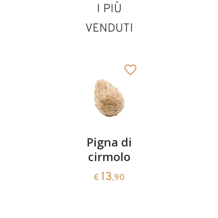
I PIÙ
VENDUTI
San Paolo di Tebe
Aggiunto al carrello
Coppia
Pigna di
Ciotola
ciliegie
cirmolo
di
cirmolo a
13
13
€
,90
€
,90
forma di
cuore