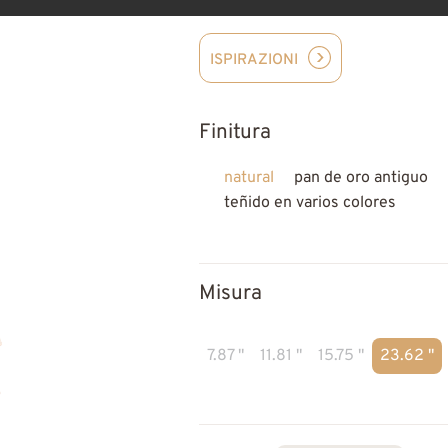
ISPIRAZIONI
Finitura
natural
pan de oro antiguo
teñido en varios colores
Misura
7.87 "
11.81 "
15.75 "
23.62 "