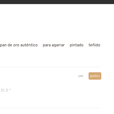
pan de oro auténtico
para agarrar
pintado
teñido
cm
pollici
31.5 "