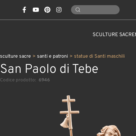
SCULTURE SACRE
sculture sacre
>
santi e patroni
>
statue di Santi maschili
San Paolo di Tebe
Codice prodotto:
6946
PER OCCASIONI
SCULTURE IN LEGNO
PIGNE, FUNGHI, FIORI
PRESEPI CLASSICI
SANTI E PATRONI
PARTICOLARI
ANIMALI
PERSONALIZZATE
DECORAZIONI NATA
PRESEPI MODER
CARAFFE
NATURA
ANGELI
ATTRE