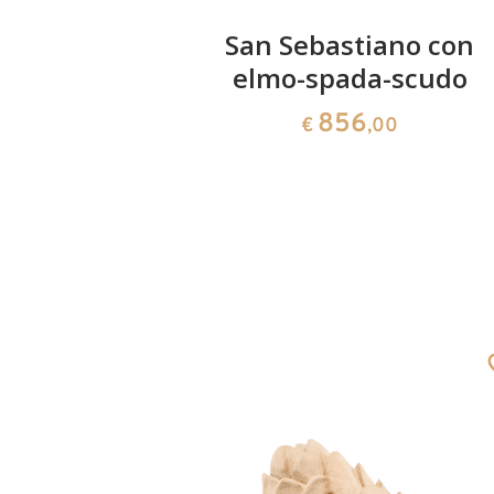
zo di
San Sebastiano con
za
elmo-spada-scudo
856
0
€
,00