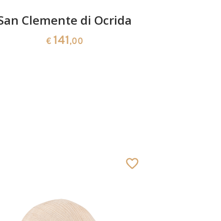
San Clemente di Ocrida
San G
Bambi
141
€
,00