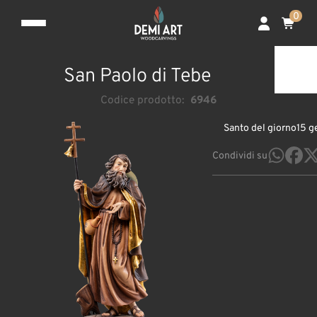
0
San Paolo di Tebe
Codice prodotto:
6946
Santo del giorno
15 g
Condividi su