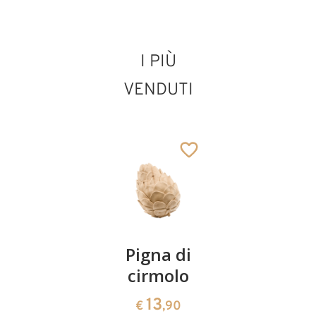
I PIÙ
VENDUTI
Coppia
Pigna di
Ciotola
ciliegie
cirmolo
di
cirmolo a
13
13
€
,90
€
,90