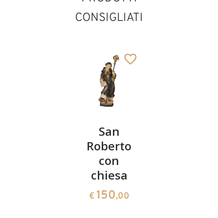
CONSIGLIATI
San
San
San
Matteo
Roberto
Giacomo
Evangelista
con
Minore
San Paolo di Tebe
chiesa
Aggiunto al carrello
185
141
€
,00
€
,00
150
€
,00