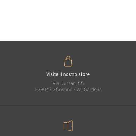
forma di
cuore
35
€
,00
Visita il nostro store
Via Dursan, 55
l-39047 S.Cristina - Val Gardena