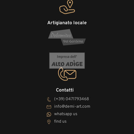
Artigianato locale
Contatti
(+39) 0471793468
info@demi-art.com
whatsapp us
find us