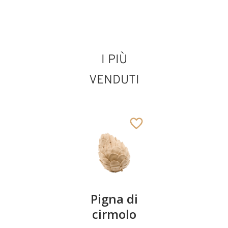
I PIÙ
San Meinrad di
Einsiedeln
VENDUTI
Aggiunto al carrello
Coppia
Pigna di
Ciotola
ciliegie
cirmolo
di