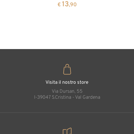
cirmolo a
13
13
€
,90
€
,90
forma di
cuore
35
€
,00
Visita il nostro store
Via Dursan, 55
l-39047 S.Cristina - Val Gardena