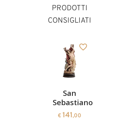
PRODOTTI
CONSIGLIATI
Sant'
San
San
Angelo
Sebastiano
Gilberto
custode
141
176
€
,00
€
,00
Raffaele
141
€
,00