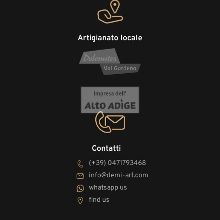
Artigianato locale
Contatti
(+39) 0471793468
info@demi-art.com
whatsapp us
find us