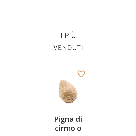
I PIÙ
San Mauro con
diavolo
VENDUTI
Aggiunto al carrello
Coppia
Pigna di
Ciotola
ciliegie
cirmolo
di