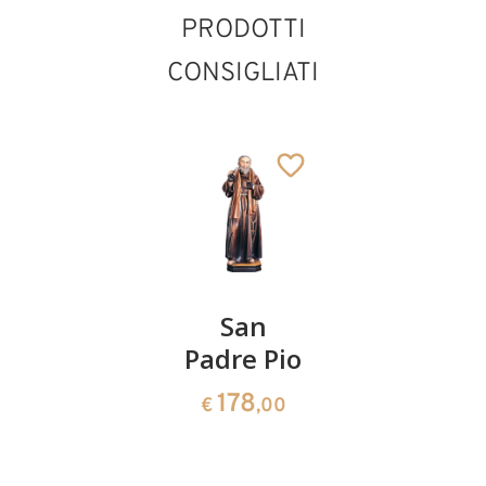
PRODOTTI
CONSIGLIATI
San
San
Santo
Riccardo
Padre Pio
Cardinal
con
con
178
€
,00
calice
putto
279
185
€
,10
€
,00