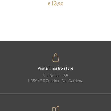
cirmolo a
13
13
€
,90
€
,90
forma di
cuore
35
€
,00
Visita il nostro store
Via Dursan, 55
l-39047 S.Cristina - Val Gardena