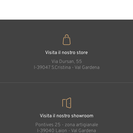
35
€
,00
Visita il nostro store
Via Dursan, 55
l-39047 S.Cristina - Val Gardena
Visita il nostro showroom
Pontives 25 - zona artigianale
l-39040 Laion - Val Gardena