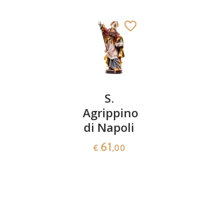
San
S.
San
Vilfrido
Agrippino
Pietro da
di York
di Napoli
Verona
66
61
150
€
,00
€
,00
€
,00