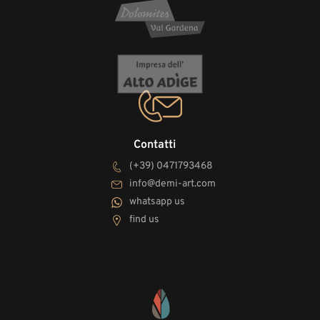
Contatti
(+39) 0471793468
info@demi-art.com
whatsapp us
find us