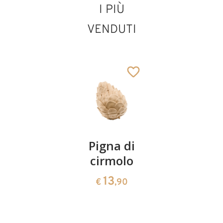
I PIÙ
VENDUTI
San Mario
Aggiunto al carrello
Coppia
Pigna di
Ciotola
ciliegie
cirmolo
di
cirmolo a
13
13
€
,90
€
,90
forma di
cuore