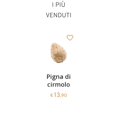
I PIÙ
VENDUTI
San Mario
Aggiunto al carrello
Coppia
Pigna di
Ciotola
ciliegie
cirmolo
di
cirmolo a
13
13
€
,90
€
,90
forma di
cuore