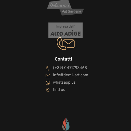
Contatti
(+39) 0471793468
info@demi-art.com
whatsapp us
find us