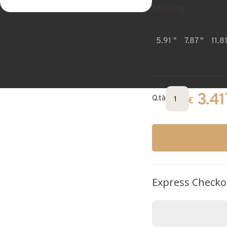
Misura
5.91 "
7.87 "
11.81
3.41
Q.tà
€
Express Checko