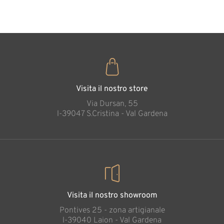
35
€
,00
Visita il nostro store
Via Dursan, 55
l-39047 S.Cristina - Val Gardena
Visita il nostro showroom
Pontives 25 - zona artigianale
l-39040 Laion - Val Gardena