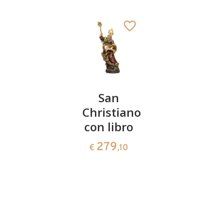
San
San
San Luca
Desiderio
Christiano
55
€
,00
con libro
con libro
279
279
€
,10
€
,10