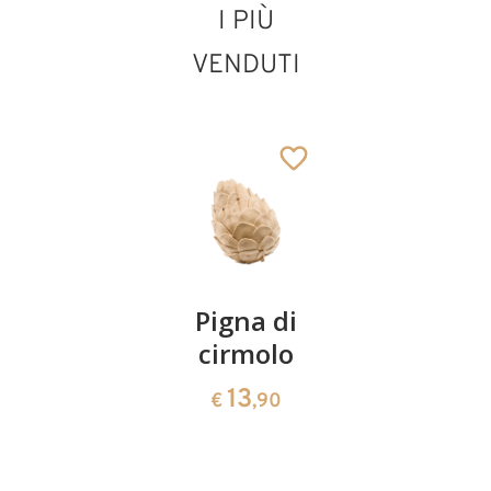
I PIÙ
VENDUTI
San Mario
Aggiunto al carrello
Coppia
Pigna di
Ciotola
ciliegie
cirmolo
di
cirmolo a
13
13
€
,90
€
,90
forma di
cuore