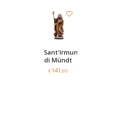
San
Sant'Irmund
Sant'
Isidoro
di Mündt
Arnoldo
132
141
141
€
,00
€
,00
€
,00