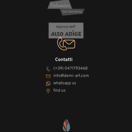
Contatti
(+39) 0471793468
info@demi-art.com
whatsapp us
find us