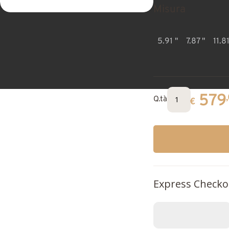
Misura
5.91 "
7.87 "
11.81
579
Q.tà
€
Express Checko