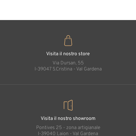
35
€
,00
Visita il nostro store
Via Dursan, 55
l-39047 S.Cristina - Val Gardena
Visita il nostro showroom
Pontives 25 - zona artigianale
l-39040 Laion - Val Gardena