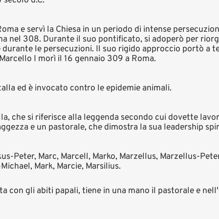
V secolo d.C.
Roma e servì la Chiesa in un periodo di intense persecuzion
 nel 308. Durante il suo pontificato, si adoperò per riorg
 durante le persecuzioni. Il suo rigido approccio portò a t
Marcello I morì il 16 gennaio 309 a Roma.
stalla ed è invocato contro le epidemie animali.
lla, che si riferisce alla leggenda secondo cui dovette lavo
aggezza e un pastorale, che dimostra la sua leadership spir
us-Peter, Marc, Marcell, Marko, Marzellus, Marzellus-Peter,
chael, Mark, Marcie, Marsilius.
ta con gli abiti papali, tiene in una mano il pastorale e nell'