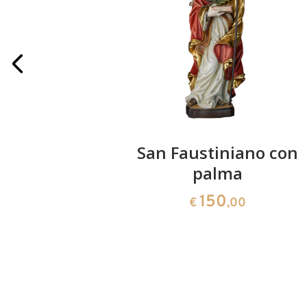
'Irlanda
San Faustiniano con
oglio
palma
150
0
€
,00