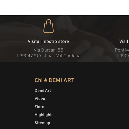
Visita il nostro store
Visi
Via Dursan, 55
Pontive
l-39047 S.Cristina - Val Gardena
l-390
Chi è DEMI ART
Demi Art
Video
Fiere
Highlight
Sitemap