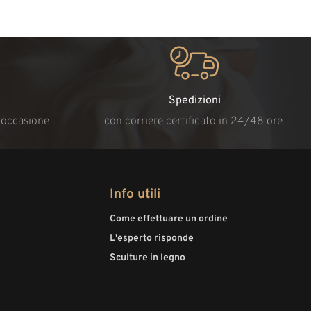
Spedizioni
i occasione
con corriere certificato in 24/48 ore.
Info utili
Come effettuare un ordine
L'esperto risponde
Sculture in legno