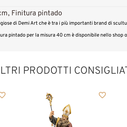
cm, Finitura pintado
igiose di Demi Art che è tra i più importanti brand di scult
itura pintado per la misura 40 cm è disponibile nello shop
San Marcello I.
con presepe
LTRI PRODOTTI CONSIGLIA
Aggiunto al carrello