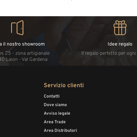
ta il nostro showroom
Idee regalo
s 25 - zona artigianale
Il regalo perfetto per ogn
40 Laion - Val Gardena
Servizio clienti
Contatti
Dove siamo
Avviso legale
Area Trade
Area Distributori