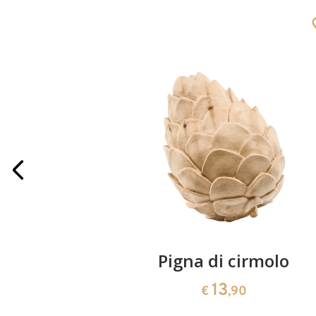
iegie
Pigna di cirmolo
13
€
,90