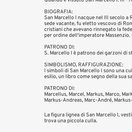
Quando è vissuto San Marcello I: III - I
BIOGRAFIA:
San Marcello I nacque nel III secolo a 
sede vacante, fu eletto vescovo di Roma
cristiani che avevano rinnegato la fede
per ordine dell'imperatore Massenzio. 
PATRONO DI:
S. Marcello I è patrono dei garzoni di 
SIMBOLISMO, RAFFIGURAZIONE:
I simboli di San Marcello I sono una cu
esilio, un libro come segno della sua s
PATRONO DI:
Marcellus, Marcel, Markus, Marco, Mark
Markus-Andreas, Marc-André, Markus-Mi
La figura lignea di San Marcello I, vesti
trova una piccola culla.