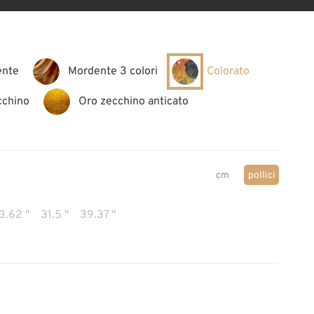
ente
Mordente 3 colori
Colorato
cchino
Oro zecchino anticato
cm
pollici
3.62 "
31.5 "
39.37 "