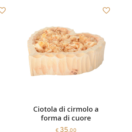
Ciotola di cirmolo a
forma di cuore
35
€
,00