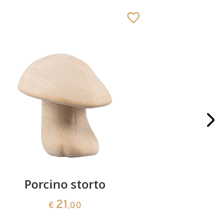
Porcino storto
Blocco p
21
€
,00