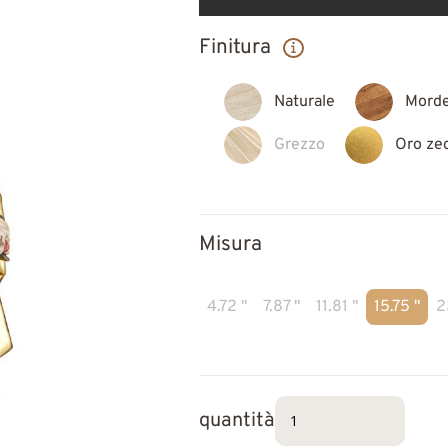
Finitura
Naturale
Mord
Grezzo
Oro ze
Misura
4.72 "
7.87 "
11.81 "
15.75 "
2
quantità