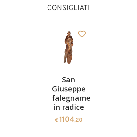
CONSIGLIATI
Sant'
San
Sant'Albi
Eskillo
Giuseppe
con libro
falegname
240
121
€
,00
€
,00
in radice
1104
€
,20