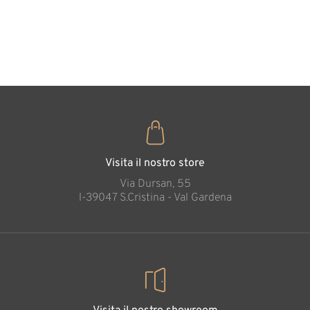
cuore
35
€
,00
Visita il nostro store
Via Dursan, 55
l-39047 S.Cristina - Val Gardena