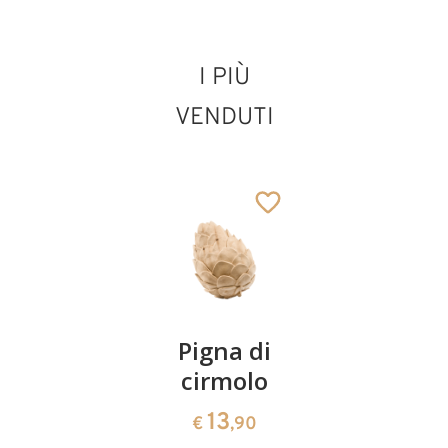
I PIÙ
San Marcello I.
VENDUTI
con presepe
Aggiunto al carrello
Coppia
Pigna di
Ciotola
ciliegie
cirmolo
di
cirmolo a
13
13
€
,90
€
,90
forma di