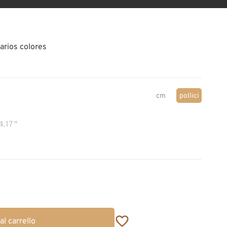
arios colores
cm
pollici
4.17 "
al carrello