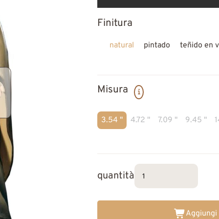
Finitura
natural
pintado
teñido en v
Misura
3.54 "
4.72 "
7.09 "
9.45 "
1
quantità
Aggiungi 