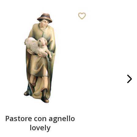
Pastore con agnello
Rè ingin
lovely