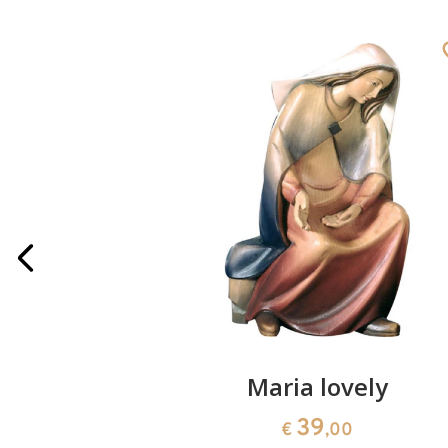
occhiato
Maria lovely
39
€
,00