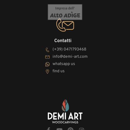
Contatti
(+39) 0471793468
info@demi-art.com
whatsapp us
find us