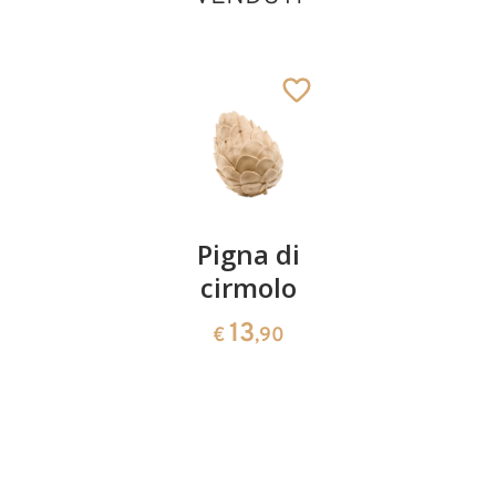
Re bianco
Aggiunto al carrello
Coppia
Pigna di
Ciotola
ciliegie
cirmolo
di
cirmolo a
13
13
€
,90
€
,90
forma di
cuore
35
€
,00