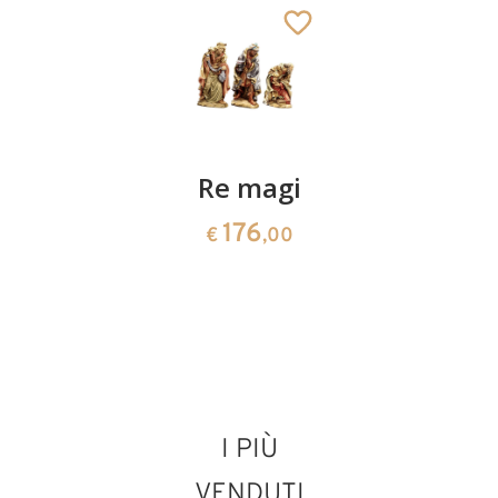
Pastore
Re magi
Gruppo
con
di
176
€
,00
flauto
pastori
90
108
€
,00
€
,00
I PIÙ
VENDUTI