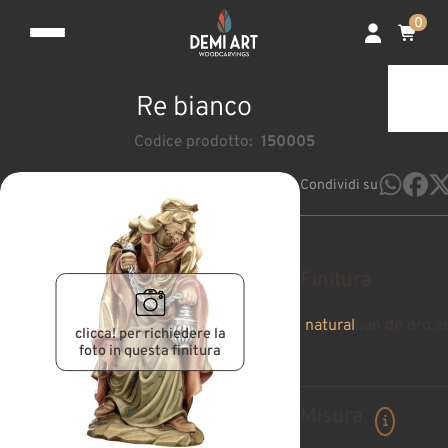
0
Re bianco
Codice prodotto:
150005
Condividi su
Finitura
natural
pan de oro a
clicca! per richiedere la
foto in questa finitura
Misura