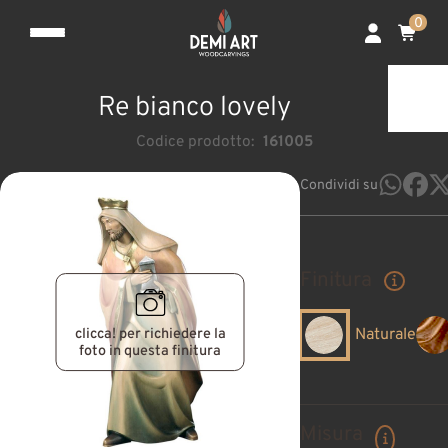
0
Re bianco lovely
Codice prodotto:
161005
Condividi su
Finitura
clicca! per richiedere la
Naturale
foto in questa finitura
Misura