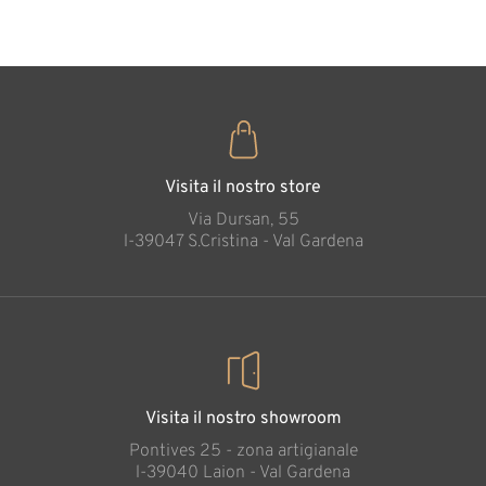
35
€
,00
Visita il nostro store
Via Dursan, 55
l-39047 S.Cristina - Val Gardena
Visita il nostro showroom
Pontives 25 - zona artigianale
l-39040 Laion - Val Gardena