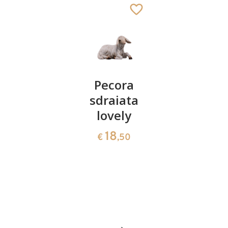
Gesù
Pecora
Rè moro
bambino
sdraiata
lovely
con culla
lovely
39
€
,00
lovely
18
€
,50
39
€
,00