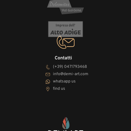
Contatti
(+39) 0471793468
info@demi-art.com
whatsapp us
find us