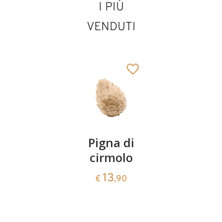
I PIÙ
VENDUTI
Re bianco lovely
Aggiunto al carrello
Coppia
Pigna di
Ciotola
ciliegie
cirmolo
di
cirmolo a
13
13
€
,90
€
,90
forma di
cuore