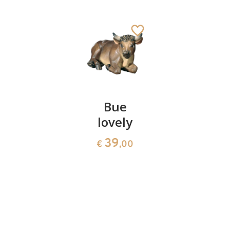
Sacra
Bue
Pastore
Famiglia
lovely
con
4 pezzi
agnello
39
€
,00
2000
lovely
117
39
€
,00
€
,00