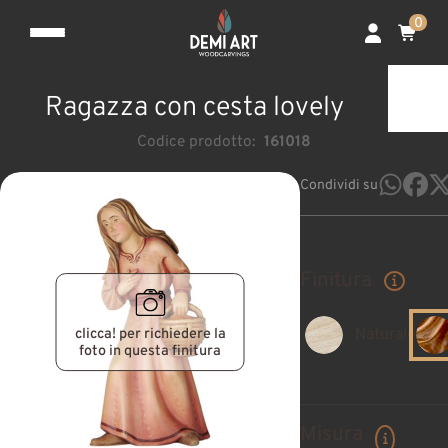
0
Ragazza con cesta lovely
Codice prodotto:
161018
Condividi su
Finitura
clicca! per richiedere la
Naturale
foto in questa finitura
Misura