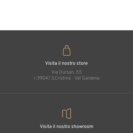
cuore
35
€
,00
Visita il nostro store
Via Dursan, 55
l-39047 S.Cristina - Val Gardena
Visita il nostro showroom