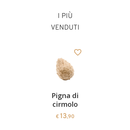
I PIÙ
Ragazza con
VENDUTI
cesta lovely
Aggiunto al carrello
Coppia
Pigna di
Ciotola
ciliegie
cirmolo
di
cirmolo a
13
13
€
,90
€
,90
forma di