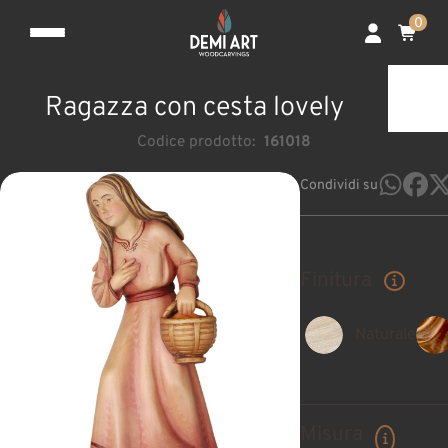
0
Ragazza con cesta lovely
Codice prodotto:
161018
Condividi su
Finitura
Naturale
Misura