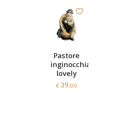
16 figure
Pastore
Pastore
presepio
inginocchiato
con
Lovely
lovely
coniglio
senza
e
39
€
,00
capanna
ragazza
lovely
517
€
,00
81
€
,00