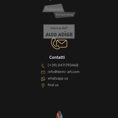
Contatti
(+39) 0471793468
info@demi-art.com
whatsapp us
find us