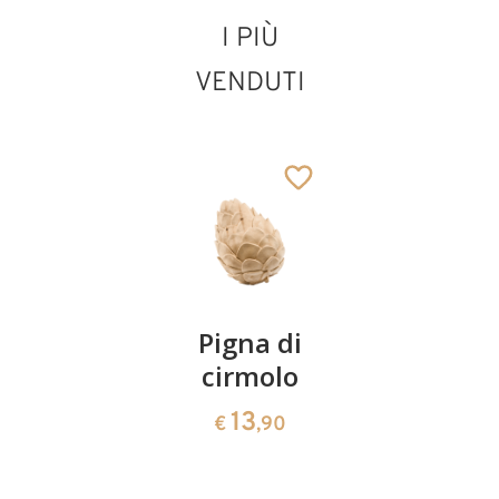
I PIÙ
VENDUTI
Ragazza con
cesta lovely
Aggiunto al carrello
Coppia
Pigna di
Ciotola
ciliegie
cirmolo
di
cirmolo a
13
13
€
,90
€
,90
forma di
cuore