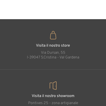
35
€
,00
Visita il nostro store
Via Dursan, 55
l-39047 S.Cristina - Val Gardena
Visita il nostro showroom
Pontives 25 - zona artigianale