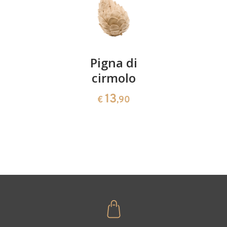
Coppia
Pigna di
Ciotola
ciliegie
cirmolo
di
cirmolo a
13
13
€
,90
€
,90
forma di
cuore
35
€
,00