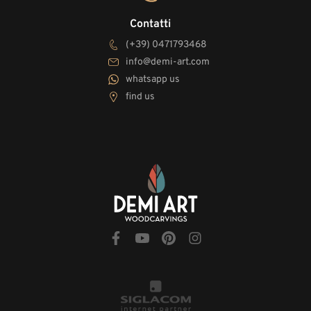
Contatti
(+39) 0471793468
info@demi-art.com
whatsapp us
find us