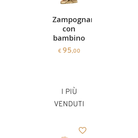
Cammello
Zampognaro
Pastore
con
inginocc
211
€
,00
bambino
con
frutta
95
€
,00
95
€
,00
I PIÙ
VENDUTI