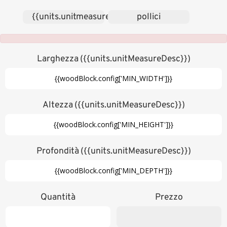
{{units.unitmeasures['cm']}}
pollici
Larghezza
({{units.unitMeasureDesc}})
Altezza
({{units.unitMeasureDesc}})
Profondità
({{units.unitMeasureDesc}})
Quantità
Prezzo