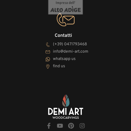
Contatti
(+39) 0471793468
info@demi-art.com
whatsapp us
find us