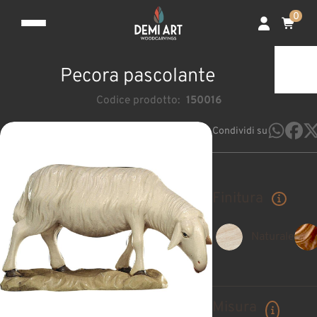
0
Pecora pascolante
Codice prodotto:
150016
Condividi su
Finitura
Naturale
Misura