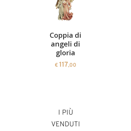
Cammelliere
Coppia di
Re
angeli di
inginocc
95
€
,00
gloria
97
€
,00
117
€
,00
I PIÙ
VENDUTI