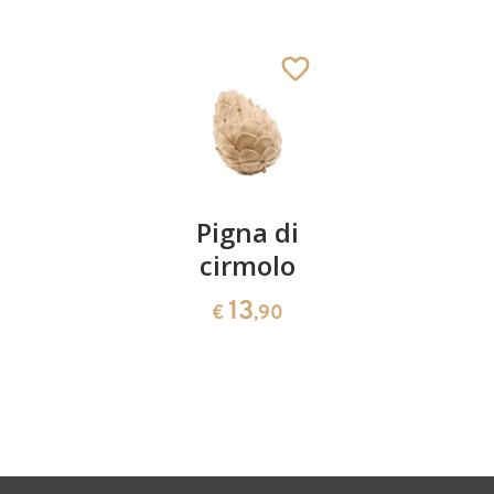
Pecora pascolante
Aggiunto al carrello
Coppia
Pigna di
Ciotola
ciliegie
cirmolo
di
cirmolo a
13
13
€
,90
€
,90
forma di
cuore
35
€
,00