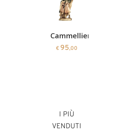
Cammello
Cammelliere
Pecora
sdraiata
211
95
€
,00
€
,00
36
€
,00
I PIÙ
VENDUTI