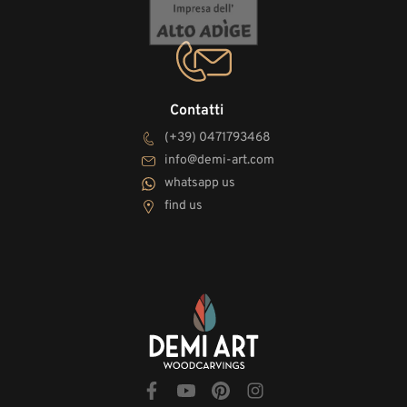
Contatti
(+39) 0471793468
info@demi-art.com
whatsapp us
find us