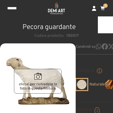
0
Pecora guardante
Codice prodotto:
150017
Condividi su
Finitura
clicca! per richiedere la
Naturale
foto in questa finitura
Misura