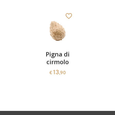
Pecora guardante
Aggiunto al carrello
Coppia
Pigna di
Ciotola
ciliegie
cirmolo
di
cirmolo a
13
13
€
,90
€
,90
forma di
cuore
35
€
,00