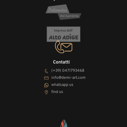
Contatti
(+39) 0471793468
info@demi-art.com
whatsapp us
find us