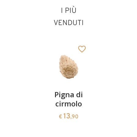
I PIÙ
VENDUTI
Pecora con
agnello lovely
Aggiunto al carrello
Coppia
Pigna di
Ciotola
ciliegie
cirmolo
di
cirmolo a
13
13
€
,90
€
,90
forma di
cuore