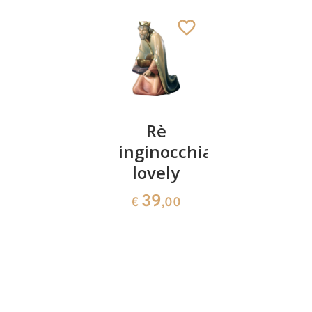
Ragazza
Rè
Pastora
con
inginocchiato
con pane
cesta
lovely
lovely
lovely
39
39
€
,00
€
,00
40
€
,00