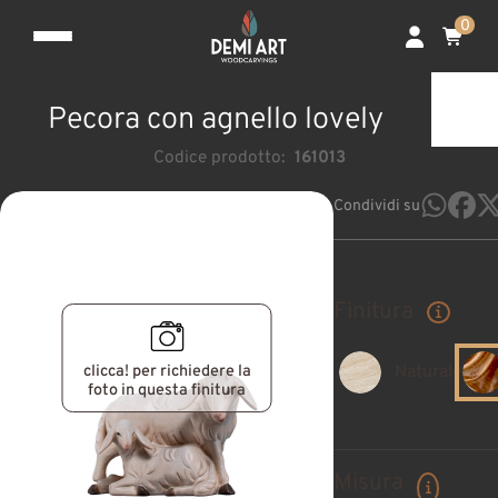
0
Pecora con agnello lovely
Codice prodotto:
161013
Condividi su
Finitura
clicca! per richiedere la
Naturale
foto in questa finitura
Misura