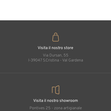
35
€
,00
Visita il nostro store
Via Dursan, 55
l-39047 S.Cristina - Val Gardena
Visita il nostro showroom
Pontives 25 - zona artigianale