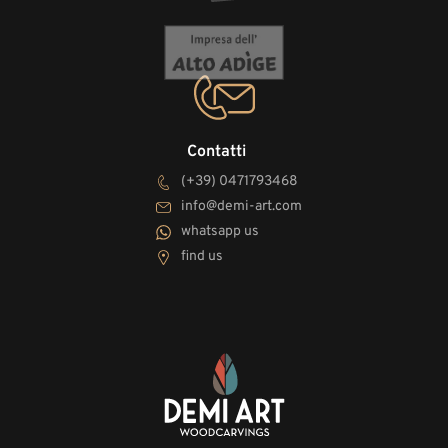
Contatti
(+39) 0471793468
info@demi-art.com
whatsapp us
find us