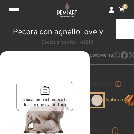
0
Pecora con agnello lovely
Codice prodotto:
161013
Condividi su
Finitura
clicca! per richiedere la
Naturale
foto in questa finitura
Misura