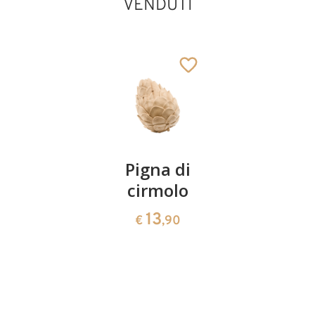
VENDUTI
Pecora con
agnello lovely
Aggiunto al carrello
Coppia
Pigna di
Ciotola
ciliegie
cirmolo
di
cirmolo a
13
13
€
,90
€
,90
forma di
cuore
35
€
,00