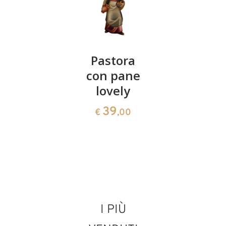
Pastore
Pastora
Ragazza
con
con pane
con
coniglio
lovely
cesta
e
lovely
39
€
,00
ragazza
40
€
,00
lovely
81
€
,00
I PIÙ