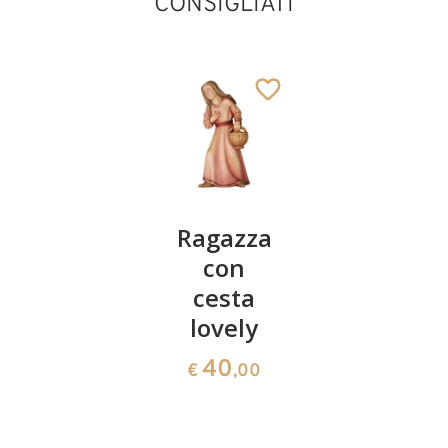
CONSIGLIATI
Pastora
Ragazza
Sacra
con pane
con
Famiglia
lovely
cesta
4 pezzi
lovely
2000
39
€
,00
40
117
€
,00
€
,00