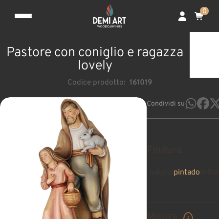
0
Pastore con coniglio e ragazza
lovely
Codice prodotto:
161019
Condividi su
Finitura
natural
pintado
teñid
Misura