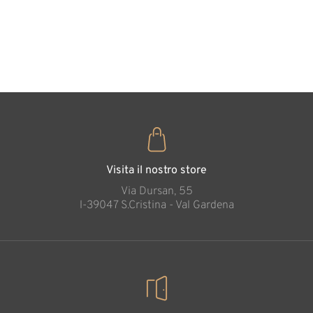
forma di
cuore
35
€
,00
Visita il nostro store
Via Dursan, 55
l-39047 S.Cristina - Val Gardena