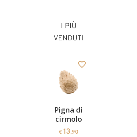
I PIÙ
Pastore con
coniglio e ragazza
VENDUTI
lovely
Aggiunto al carrello
Coppia
Pigna di
Ciotola
ciliegie
cirmolo
di
cirmolo a
13
13
€
,90
€
,90