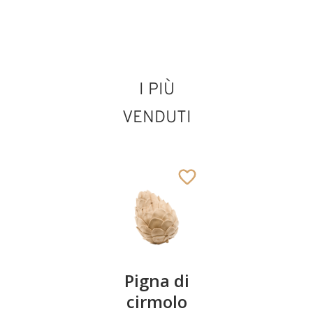
Pastore con
I PIÙ
coniglio e ragazza
lovely
VENDUTI
Aggiunto al carrello
Coppia
Pigna di
Ciotola
ciliegie
cirmolo
di