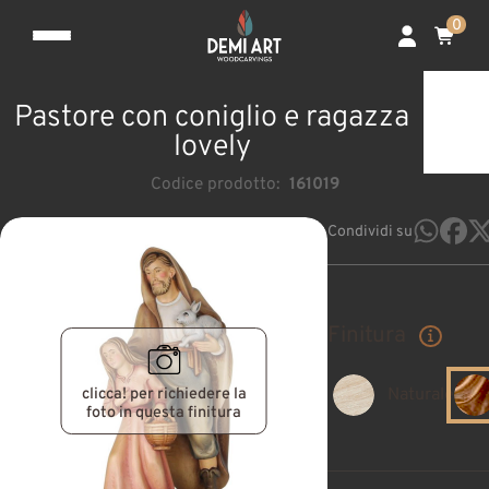
0
Pastore con coniglio e ragazza
lovely
Codice prodotto:
161019
Condividi su
Finitura
clicca! per richiedere la
Naturale
foto in questa finitura