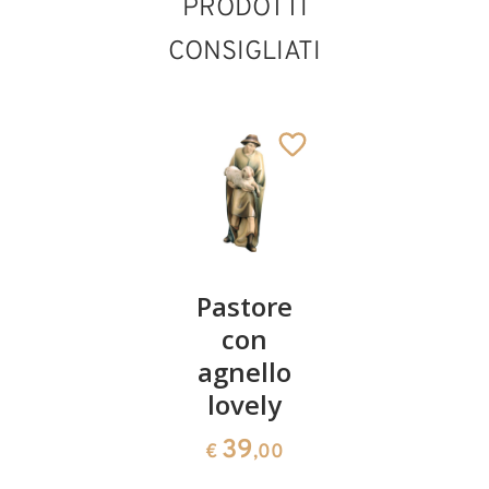
PRODOTTI
CONSIGLIATI
Rè moro
Pastore
Pastore
lovely
con
con
agnello
bastone
39
€
,00
lovely
lovely
39
39
€
,00
€
,00