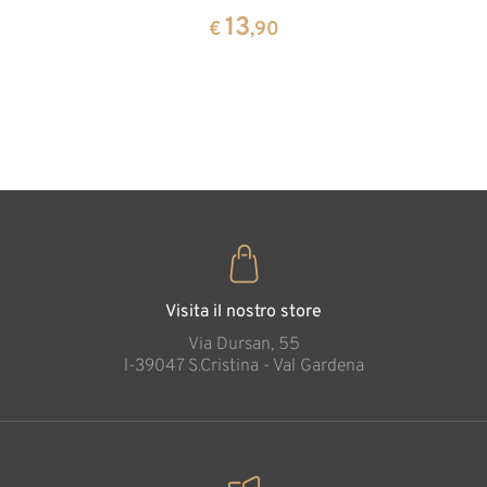
cirmolo a
13
13
€
,90
€
,90
forma di
cuore
35
€
,00
Visita il nostro store
Via Dursan, 55
l-39047 S.Cristina - Val Gardena