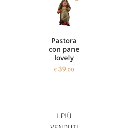
16 figure
Pastora
San
presepio
con pane
Giuseppe
Lovely
lovely
lovely
senza
39
39
€
,00
€
,00
capanna
517
€
,00
I PIÙ