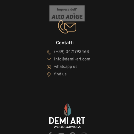
Contatti
(+39) 0471793468
info@demi-art.com
whatsapp us
find us