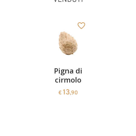
VENDUTI
Pastora con pane
lovely
Aggiunto al carrello
Coppia
Pigna di
Ciotola
ciliegie
cirmolo
di
cirmolo a
13
13
€
,90
€
,90
forma di
cuore
35
€
,00