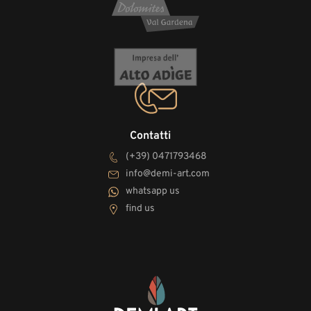
Contatti
(+39) 0471793468
info@demi-art.com
whatsapp us
find us