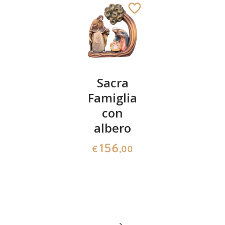
Angelo
Sacra
Blocco
del
Famiglia
famiglia
Benvenuto
con
con
con
albero
stella
corno
cometa
156
€
,00
radice
25
€
,00
717
€
,50