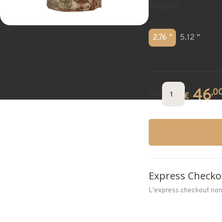
Misura
2.76 "
5.12 "
46
,0
Q.tà
€
Express Checko
L'express checkout non 