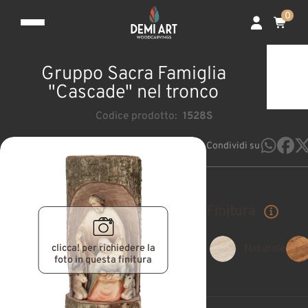
0
Gruppo Sacra Famiglia
"Cascade" nel tronco
Codice prodotto:
1528S
Condividi su
Finitura
clicca! per richiedere la
Naturale
foto in questa finitura