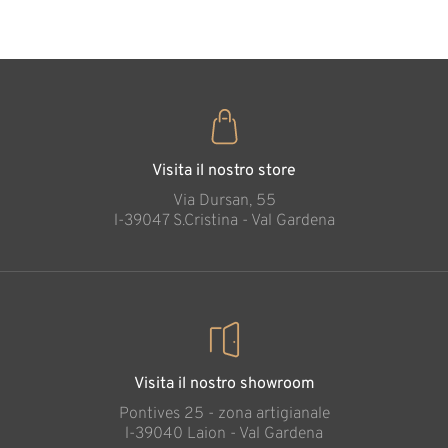
€
,00
Visita il nostro store
Via Dursan, 55
l-39047 S.Cristina - Val Gardena
Visita il nostro showroom
Pontives 25 - zona artigianale
l-39040 Laion - Val Gardena