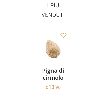
I PIÙ
VENDUTI
Gruppo di pastori
Aggiunto al carrello
Coppia
Pigna di
Ciotola
ciliegie
cirmolo
di
cirmolo a
13
13
€
,90
€
,90
forma di
cuore