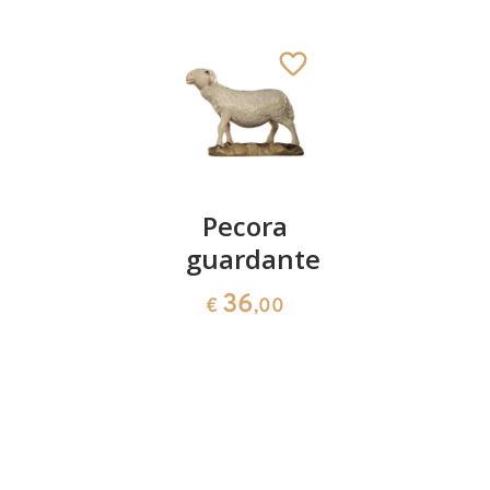
pastore
Pecora
Pecora
con
guardante
pascolan
pecora
36
36
€
,00
€
,00
90
€
,00