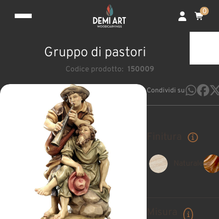
0
Gruppo di pastori
Codice prodotto:
150009
Condividi su
Finitura
Naturale
Misura