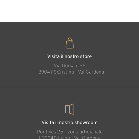
35
€
,00
Visita il nostro store
Via Dursan, 55
l-39047 S.Cristina - Val Gardena
Visita il nostro showroom
Pontives 25 - zona artigianale
l-39040 Laion - Val Gardena