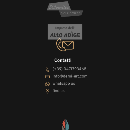
Contatti
(+39) 0471793468
info@demi-art.com
whatsapp us
find us