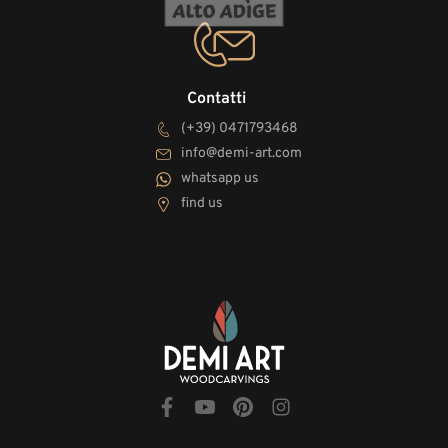
Contatti
(+39) 0471793468
info@demi-art.com
whatsapp us
find us