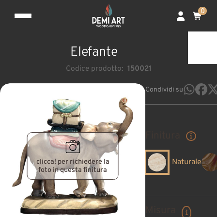
0
Elefante
Codice prodotto:
150021
Condividi su
Finitura
clicca! per richiedere la
Naturale
foto in questa finitura
Misura