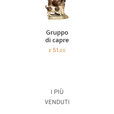
Cane
Gruppo
Cane
pastore
di capre
36
€
,00
36
51
€
,00
€
,00
I PIÙ
VENDUTI