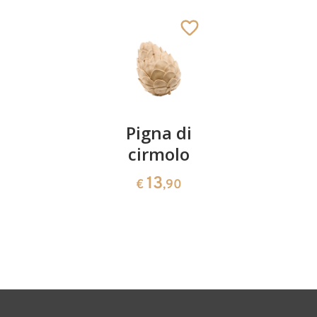
Elefante
Aggiunto al carrello
Coppia
Pigna di
Ciotola
ciliegie
cirmolo
di
cirmolo a
13
13
€
,90
€
,90
forma di
cuore
35
€
,00