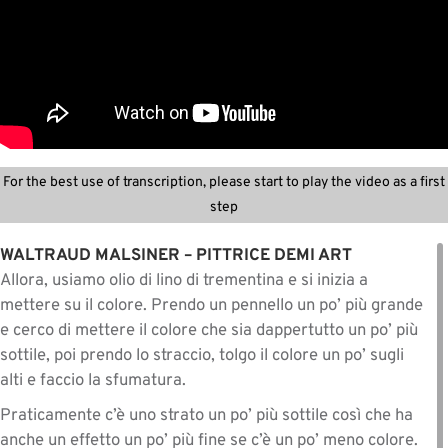
For the best use of transcription, please start to play the video as a first
step
WALTRAUD MALSINER – PITTRICE DEMI ART
Allora, usiamo olio di lino di trementina e si inizia a
mettere su il colore. Prendo un pennello un po’ più grande
e cerco di mettere il colore che sia dappertutto un po’ più
sottile, poi prendo lo straccio, tolgo il colore un po’ sugli
alti e faccio la sfumatura.
Praticamente c’è uno strato un po’ più sottile così che ha
anche un effetto un po’ più fine se c’è un po’ meno colore.