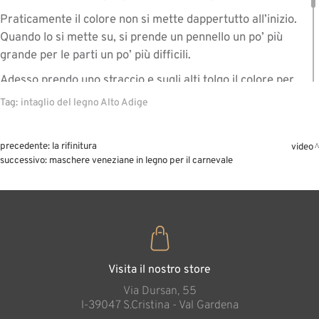
Praticamente il colore non si mette dappertutto all’inizio.
Quando lo si mette su, si prende un pennello un po’ più
grande per le parti un po’ più difficili.
Adesso prendo uno straccio e sugli alti tolgo il colore per
fare, poi, la sfumatura.
Tag:
intaglio del legno Alto Adige
La parte più difficile?
Le cose un po’ più fini. Magari gli occhi sono una cosa un
precedente:
la rifinitura
video
po’ più delicata. Ci sono anche le decorazioni, che sono
successivo:
maschere veneziane in legno per il carnevale
una cosa un po’ più delicata da fare.
Visita il nostro store
Via Dursan, 55
l-39047 S.Cristina - Val Gardena