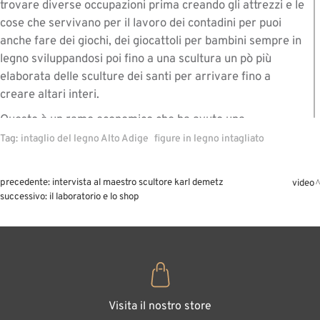
trovare diverse occupazioni prima creando gli attrezzi e le
cose che servivano per il lavoro dei contadini per puoi
anche fare dei giochi, dei giocattoli per bambini sempre in
legno sviluppandosi poi fino a una scultura un pò più
elaborata delle sculture dei santi per arrivare fino a
creare altari interi.
Questo è un ramo economico che ha avuto una
grandissima importanza per lo sviluppo specialmente
Tag:
intaglio del legno Alto Adige
figure in legno intagliato
della Val Gardena ma anche di altre valli dell'Alto Adige
dando occupazione a tante persone diventando poi un
precedente:
intervista al maestro scultore karl demetz
video
vero e proprio mestiere; quindi da contadini diventarono
successivo:
il laboratorio e lo shop
scultori artigiani specializzandosi sempre di più nelle varie
fasi di lavorazione quindi anche oggi abbiamo chi fa la
scultura, chi fa la pittura e quindi artigiani specializzati.
La lavorazione del legno, la scultura in legno in Val
Gardena è sempre stato un
momento di condivisione familiare in cui molto spesso si
Visita il nostro store