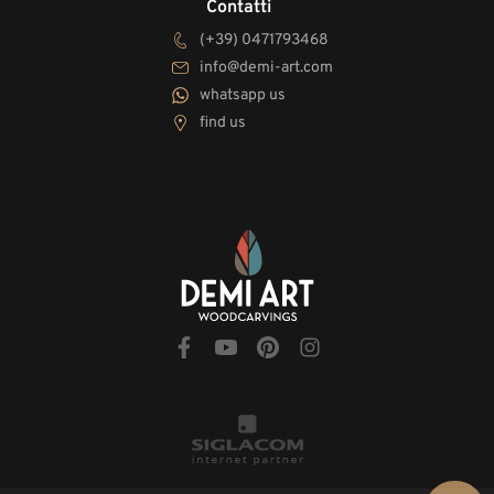
Contatti
(+39) 0471793468
info@demi-art.com
whatsapp us
find us